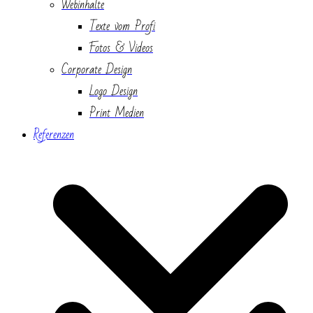
Webinhalte
Texte vom Profi
Fotos & Videos
Corporate Design
Logo Design
Print Medien
Referenzen