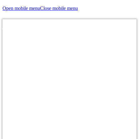
Open mobile menu
Close mobile menu
Individuelles & unverbindliches Angebot einholen