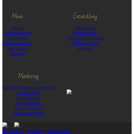
Menü
Entwicklung
Home
Webdesign
Nachhaltigkeit
Online-Shop
Leistungen
Backups & Updates
Preis Kalkulator
Website-Pflege
Referenzen
Hosting
Kontakt
Marketing
Suchmaschinen­optimierung
Google Ads
Print Medien
Logo Design
Fotos & Videos
Texte vom Profi
Impressum
•
Consent
•
Datenschutz