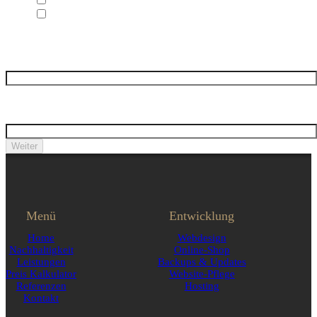
Kalkulator
Logo Neuerstellung/Überarbeitung
Gibt es eine Deadline für die Fertigstellung?
*
Haben Sie einen Budgetrahmen
vorgesehen? Wenn ja, bitte Höhe angeben
*
Weiter
Menü
Entwicklung
Home
Webdesign
Nachhaltigkeit
Online-Shop
Leistungen
Backups & Updates
Preis Kalkulator
Website-Pflege
Referenzen
Hosting
Kontakt