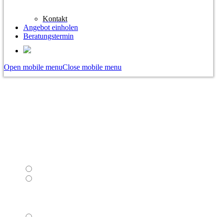
Kontakt
Angebot einholen
Beratungstermin
Open mobile menu
Close mobile menu
Step
1
of 3
Website vorhanden?
*
Bisher keine Website vorhanden
Ich habe bereits eine Website
Menüstruktur / Inhaltsverzeichnis
*