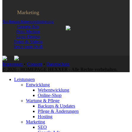
Marketing
Suchmaschinen­optimierung
Google Ads
Print Medien
Logo Design
Fotos & Videos
Texte vom Profi
Impressum
•
Consent
•
Datenschutz
© 2026 - HOMEPAGE HEXXER - Alle Rechte vorbehalten.
Leistungen
Entwicklung
Webentwicklung
Online-Shop
Wartung & Pflege
Backups & Updates
Pflege & Änderungen
Hosting
Marketing
SEO